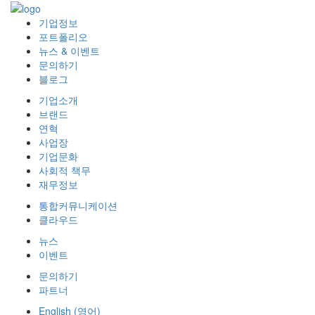
기업정보
포트폴리오
뉴스 & 이벤트
문의하기
블로그
기업소개
브랜드
연혁
사업장
기업문화
사회적 책무
재무정보
통합커뮤니케이션
클라우드
뉴스
이벤트
문의하기
파트너
English
(
영어
)