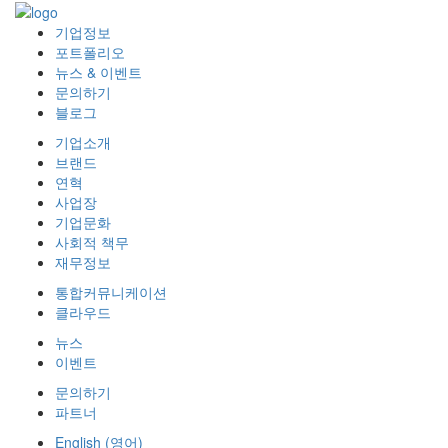
기업정보
포트폴리오
뉴스 & 이벤트
문의하기
블로그
기업소개
브랜드
연혁
사업장
기업문화
사회적 책무
재무정보
통합커뮤니케이션
클라우드
뉴스
이벤트
문의하기
파트너
English
(
영어
)