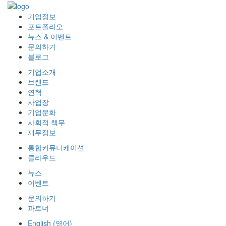
기업정보
포트폴리오
뉴스 & 이벤트
문의하기
블로그
기업소개
브랜드
연혁
사업장
기업문화
사회적 책무
재무정보
통합커뮤니케이션
클라우드
뉴스
이벤트
문의하기
파트너
English
(
영어
)