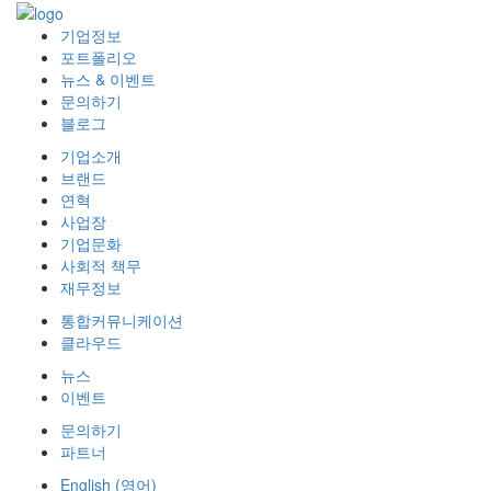
기업정보
포트폴리오
뉴스 & 이벤트
문의하기
블로그
기업소개
브랜드
연혁
사업장
기업문화
사회적 책무
재무정보
통합커뮤니케이션
클라우드
뉴스
이벤트
문의하기
파트너
English
(
영어
)