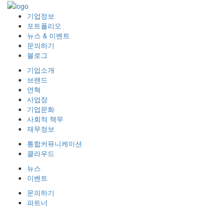
기업정보
포트폴리오
뉴스 & 이벤트
문의하기
블로그
기업소개
브랜드
연혁
사업장
기업문화
사회적 책무
재무정보
통합커뮤니케이션
클라우드
뉴스
이벤트
문의하기
파트너