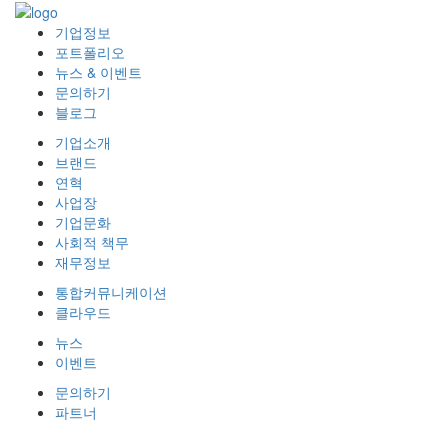
기업정보
포트폴리오
뉴스 & 이벤트
문의하기
블로그
기업소개
브랜드
연혁
사업장
기업문화
사회적 책무
재무정보
통합커뮤니케이션
클라우드
뉴스
이벤트
문의하기
파트너