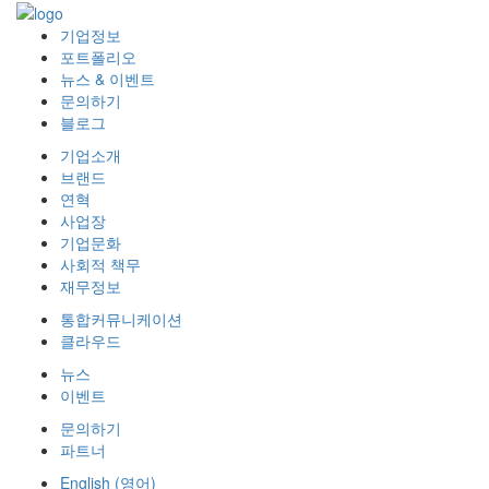
기업정보
포트폴리오
뉴스 & 이벤트
문의하기
블로그
기업소개
브랜드
연혁
사업장
기업문화
사회적 책무
재무정보
통합커뮤니케이션
클라우드
뉴스
이벤트
문의하기
파트너
English
(
영어
)