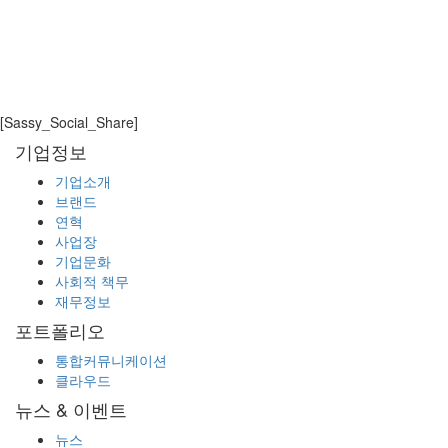
스 정보의 통합을 심플한 GUI를 통해 제공하여 실사용
자의 사용성을
강화하였습니다. 또한, 다양한 기기에 적용 가능한 반
응형 웹, 사용자의 액션 모드, 효율적 관리 등의 기술적
측면뿐만 아니라 디자인 트렌드에도 유연하게 대응 가
능한
[Sassy_Social_Share]
‘Flexibility Look’을 컨셉으로 하여 보다 쉽고, 간편한
기업정보
협업 환경을 경험할 수 있는 제품입니다.
기업소개
LIST
브랜드
연혁
사업장
기업문화
사회적 책무
재무정보
포트폴리오
통합커뮤니케이션
클라우드
뉴스 & 이벤트
뉴스