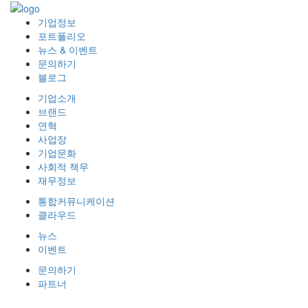
기업정보
포트폴리오
뉴스 & 이벤트
문의하기
블로그
기업소개
브랜드
연혁
사업장
기업문화
사회적 책무
재무정보
통합커뮤니케이션
클라우드
뉴스
이벤트
문의하기
파트너