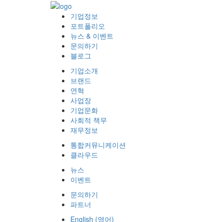
기업정보
포트폴리오
뉴스 & 이벤트
문의하기
블로그
기업소개
브랜드
연혁
사업장
기업문화
사회적 책무
재무정보
통합커뮤니케이션
클라우드
뉴스
이벤트
문의하기
파트너
English
(
영어
)