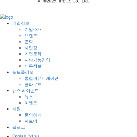
©2025. IPECS Co., Ltd.
기업정보
기업소개
브랜드
연혁
사업장
기업문화
지속가능경영
재무정보
포트폴리오
통합커뮤니케이션
클라우드
뉴스 & 이벤트
뉴스
이벤트
지원
문의하기
파트너
블로그
English
(
영어
)