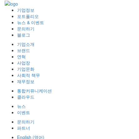
기업정보
포트폴리오
뉴스 & 이벤트
문의하기
블로그
기업소개
브랜드
연혁
사업장
기업문화
사회적 책무
재무정보
통합커뮤니케이션
클라우드
뉴스
이벤트
문의하기
파트너
English
(
영어
)