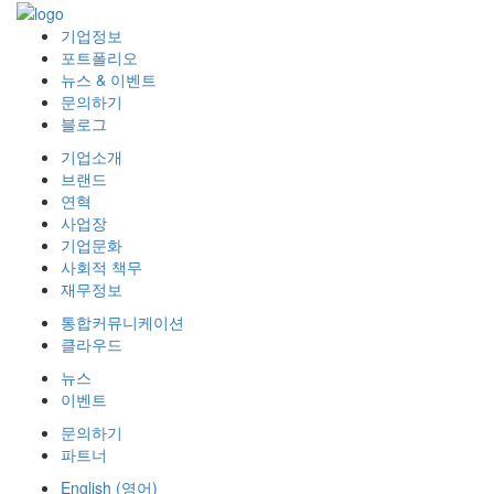
기업정보
포트폴리오
뉴스 & 이벤트
문의하기
블로그
기업소개
브랜드
연혁
사업장
기업문화
사회적 책무
재무정보
통합커뮤니케이션
클라우드
뉴스
이벤트
문의하기
파트너
English
(
영어
)