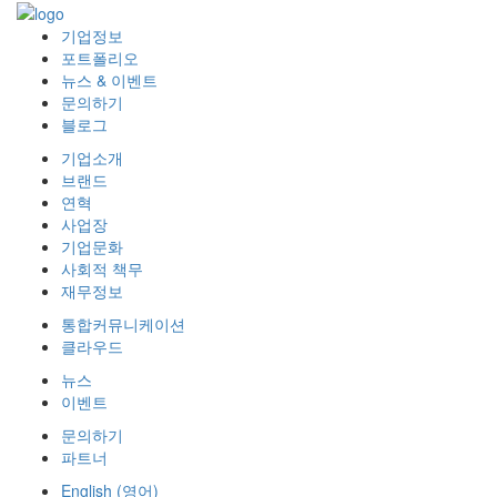
기업정보
포트폴리오
뉴스 & 이벤트
문의하기
블로그
기업소개
브랜드
연혁
사업장
기업문화
사회적 책무
재무정보
통합커뮤니케이션
클라우드
뉴스
이벤트
문의하기
파트너
English
(
영어
)