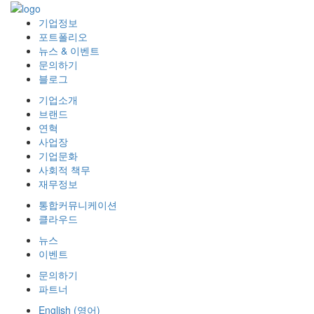
기업정보
포트폴리오
뉴스 & 이벤트
문의하기
블로그
기업소개
브랜드
연혁
사업장
기업문화
사회적 책무
재무정보
통합커뮤니케이션
클라우드
뉴스
이벤트
문의하기
파트너
English
(
영어
)