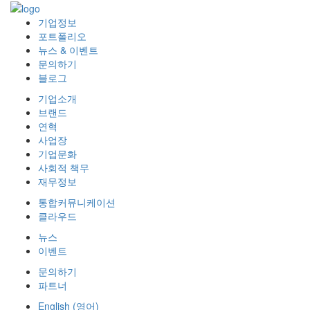
기업정보
포트폴리오
뉴스 & 이벤트
문의하기
블로그
기업소개
브랜드
연혁
사업장
기업문화
사회적 책무
재무정보
통합커뮤니케이션
클라우드
뉴스
이벤트
문의하기
파트너
English
(
영어
)