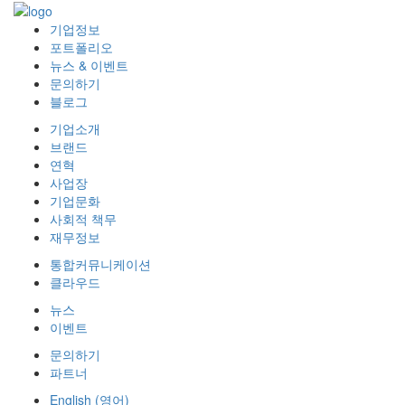
기업정보
포트폴리오
뉴스 & 이벤트
문의하기
블로그
기업소개
브랜드
연혁
사업장
기업문화
사회적 책무
재무정보
통합커뮤니케이션
클라우드
뉴스
이벤트
문의하기
파트너
English
(
영어
)