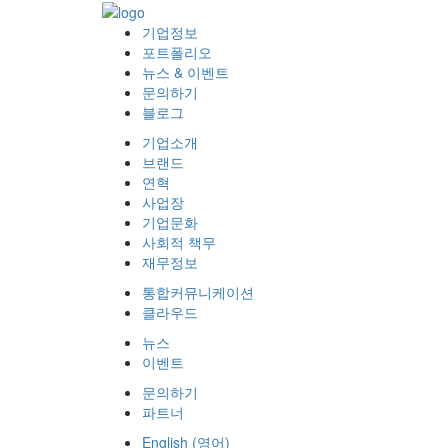
기업정보
포트폴리오
뉴스 & 이벤트
문의하기
블로그
기업소개
브랜드
연혁
사업장
기업문화
사회적 책무
재무정보
통합커뮤니케이션
클라우드
뉴스
이벤트
문의하기
파트너
English
(
영어
)