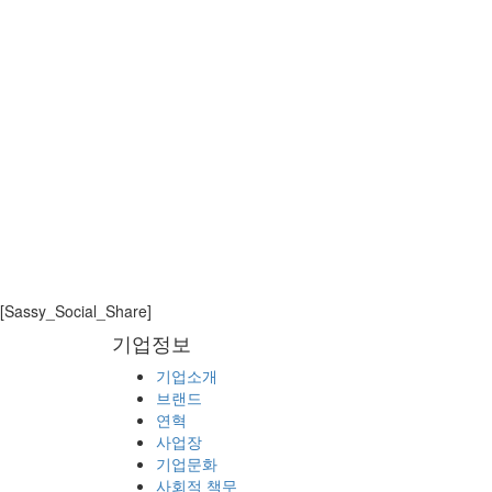
Overview
에릭슨엘지 엔터프라이즈는 “iPECS insight
공유하는 기회를 마련하고 있습니다.
iPECS insights가 9월 26일 목요일 10시부터
iPECS insights는 iPECS 브랜드 및 포
[Sassy_Social_Share]
제품별 전문가가 다양한 영역과 정보를 전달할 것
기업정보
관련 문의 사항은
ipecs.insights@ericsson.com
으
기업소개
브랜드
LIST
연혁
사업장
기업문화
사회적 책무