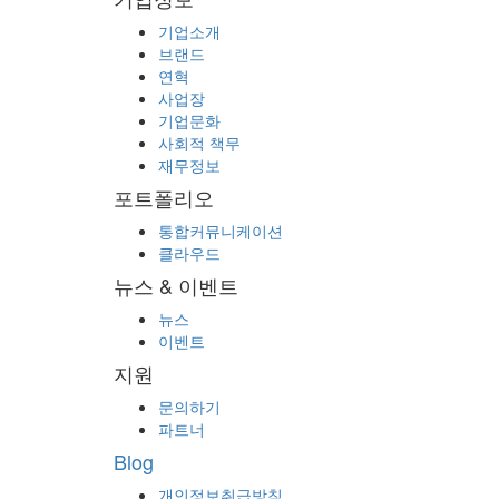
자세한 내용은 추후 업데이트 될 예정이며, 관련 문의 사
기업소개
브랜드
LIST
연혁
사업장
기업문화
사회적 책무
재무정보
포트폴리오
통합커뮤니케이션
클라우드
뉴스 & 이벤트
뉴스
이벤트
지원
문의하기
파트너
Blog
개인정보취급방침