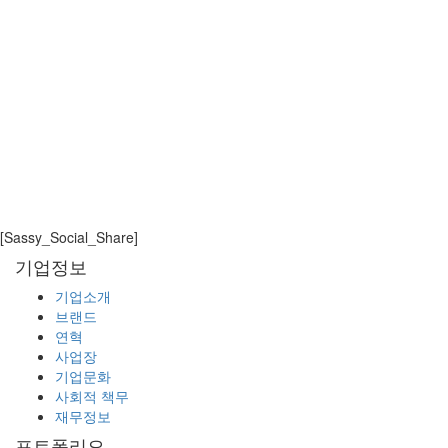
각 제품별 업데이트 사항을 소개하는 내용으로 4주 동안 매
주 화요일 오전에 iPECS insights가 진행될 예정입니다.
제 2회 iPECS insights는 11월 17일 화요일 10시부터 11시
까지 아래의 주제로 진행됩니다.
“LME Solution updates”
/ LME solution expert
presented by 최경욱
[Sassy_Social_Share]
기업정보
자세한 내용은 추후 업데이트 될 예정이며, 관련 문의 사항
은 ipecs.partner@ericsson.com 으로 연락주시기 바랍니다.
기업소개
브랜드
LIST
연혁
사업장
기업문화
사회적 책무
재무정보
포트폴리오