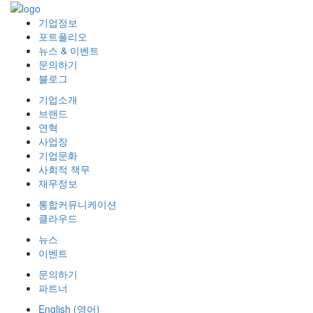
기업정보
포트폴리오
뉴스 & 이벤트
문의하기
블로그
기업소개
브랜드
연혁
사업장
기업문화
사회적 책무
재무정보
통합커뮤니케이션
클라우드
뉴스
이벤트
문의하기
파트너
English
(
영어
)