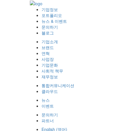
기업정보
포트폴리오
뉴스 & 이벤트
문의하기
블로그
기업소개
브랜드
연혁
사업장
기업문화
사회적 책무
재무정보
통합커뮤니케이션
클라우드
뉴스
이벤트
문의하기
파트너
English
(
영어
)