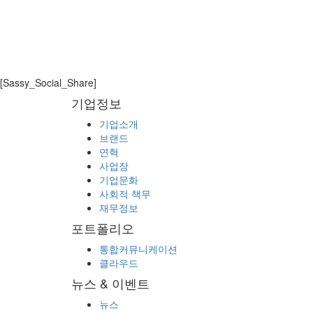
른 방향으로 나아가고 있는지를 확인하는 데 매우
입니다. iPECS와 함께 지속 성장 여정을 함께 하
앞으로도 좋은 솔루션과 행사로 찾아 뵙도록 하겠
연간 글로벌 행사인 글로벌 파트너 컨퍼
[Sassy_Social_Share]
기업정보
스 개발 기회를 제공합니다.
기업소개
브랜드
LIST
연혁
사업장
기업문화
사회적 책무
재무정보
포트폴리오
통합커뮤니케이션
클라우드
뉴스 & 이벤트
뉴스