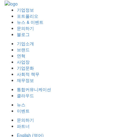
기업정보
포트폴리오
뉴스 & 이벤트
문의하기
블로그
기업소개
브랜드
연혁
사업장
기업문화
사회적 책무
재무정보
통합커뮤니케이션
클라우드
뉴스
이벤트
문의하기
파트너
English
(
영어
)