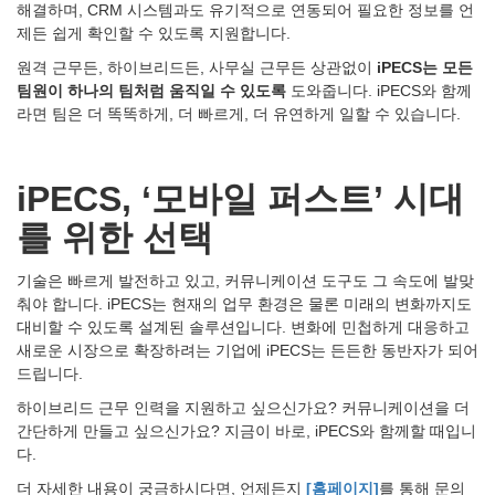
해결하며, CRM 시스템과도 유기적으로 연동되어 필요한 정보를 언
제든 쉽게 확인할 수 있도록 지원합니다.
원격 근무든, 하이브리드든, 사무실 근무든 상관없이
iPECS
는
모든
팀원이
하나의
팀처럼
움직일
수
있도록
도와줍니다. iPECS와 함께
라면 팀은 더 똑똑하게, 더 빠르게, 더 유연하게 일할 수 있습니다.
iPECS, ‘
모바일
퍼스트
’
시대
를
위한
선택
기술은 빠르게 발전하고 있고, 커뮤니케이션 도구도 그 속도에 발맞
춰야 합니다. iPECS는 현재의 업무 환경은 물론 미래의 변화까지도
대비할 수 있도록 설계된 솔루션입니다. 변화에 민첩하게 대응하고
새로운 시장으로 확장하려는 기업에 iPECS는 든든한 동반자가 되어
드립니다.
하이브리드 근무 인력을 지원하고 싶으신가요? 커뮤니케이션을 더
간단하게 만들고 싶으신가요? 지금이 바로, iPECS와 함께할 때입니
다.
더 자세한 내용이 궁금하시다면, 언제든지
[홈페이지]
를 통해 문의