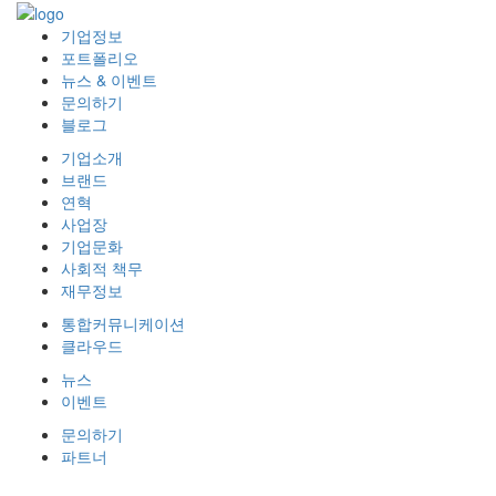
기업정보
포트폴리오
뉴스 & 이벤트
문의하기
블로그
기업소개
브랜드
연혁
사업장
기업문화
사회적 책무
재무정보
통합커뮤니케이션
클라우드
뉴스
이벤트
문의하기
파트너