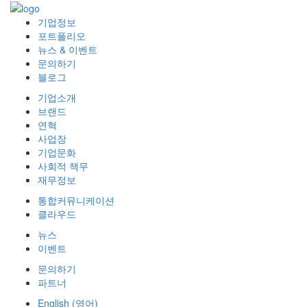
기업정보
포트폴리오
뉴스 & 이벤트
문의하기
블로그
기업소개
브랜드
연혁
사업장
기업문화
사회적 책무
재무정보
통합커뮤니케이션
클라우드
뉴스
이벤트
문의하기
파트너
English
(
영어
)