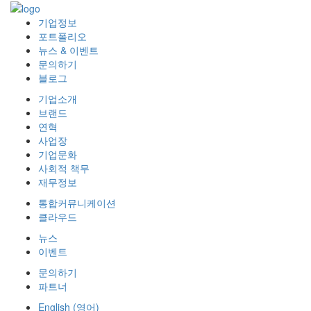
기업정보
포트폴리오
뉴스 & 이벤트
문의하기
블로그
기업소개
브랜드
연혁
사업장
기업문화
사회적 책무
재무정보
통합커뮤니케이션
클라우드
뉴스
이벤트
문의하기
파트너
English
(
영어
)