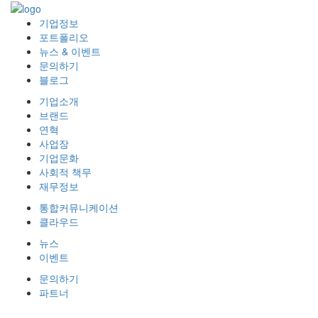
기업정보
포트폴리오
뉴스 & 이벤트
문의하기
블로그
기업소개
브랜드
연혁
사업장
기업문화
사회적 책무
재무정보
통합커뮤니케이션
클라우드
뉴스
이벤트
문의하기
파트너