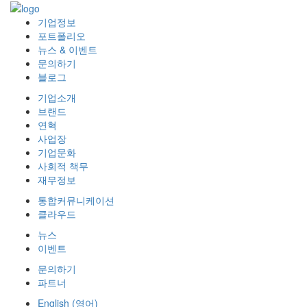
기업정보
포트폴리오
뉴스 & 이벤트
문의하기
블로그
기업소개
브랜드
연혁
사업장
기업문화
사회적 책무
재무정보
통합커뮤니케이션
클라우드
뉴스
이벤트
문의하기
파트너
English
(
영어
)