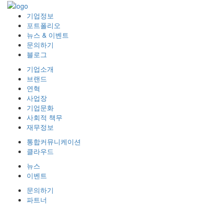
기업정보
포트폴리오
뉴스 & 이벤트
문의하기
블로그
기업소개
브랜드
연혁
사업장
기업문화
사회적 책무
재무정보
통합커뮤니케이션
클라우드
뉴스
이벤트
문의하기
파트너