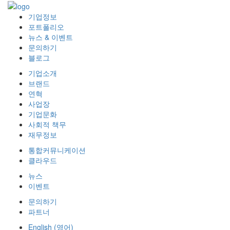
기업정보
포트폴리오
뉴스 & 이벤트
문의하기
블로그
기업소개
브랜드
연혁
사업장
기업문화
사회적 책무
재무정보
통합커뮤니케이션
클라우드
뉴스
이벤트
문의하기
파트너
English
(
영어
)