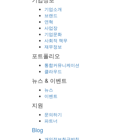
기업소개
브랜드
연혁
사업장
기업문화
사회적 책무
재무정보
포트폴리오
통합커뮤니케이션
클라우드
뉴스 & 이벤트
뉴스
이벤트
지원
문의하기
파트너
Blog
개인정보취급방침