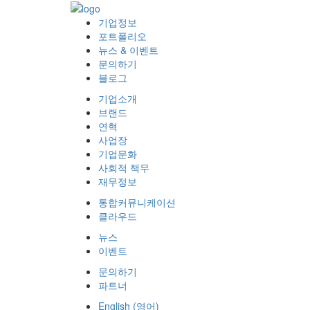
기업정보
포트폴리오
뉴스 & 이벤트
문의하기
블로그
기업소개
브랜드
연혁
사업장
기업문화
사회적 책무
재무정보
통합커뮤니케이션
클라우드
뉴스
이벤트
문의하기
파트너
English
(
영어
)