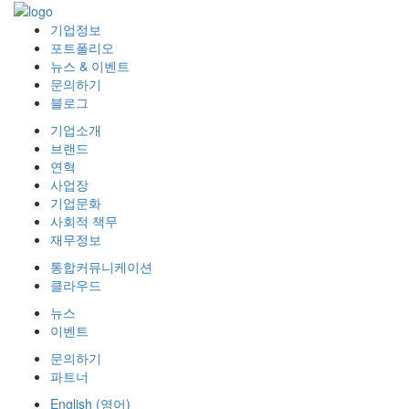
기업정보
포트폴리오
뉴스 & 이벤트
문의하기
블로그
기업소개
브랜드
연혁
사업장
기업문화
사회적 책무
재무정보
통합커뮤니케이션
클라우드
뉴스
이벤트
문의하기
파트너
English
(
영어
)