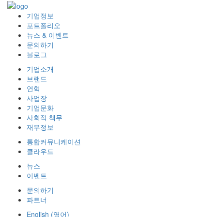
기업정보
포트폴리오
뉴스 & 이벤트
문의하기
블로그
기업소개
브랜드
연혁
사업장
기업문화
사회적 책무
재무정보
통합커뮤니케이션
클라우드
뉴스
이벤트
문의하기
파트너
English
(
영어
)