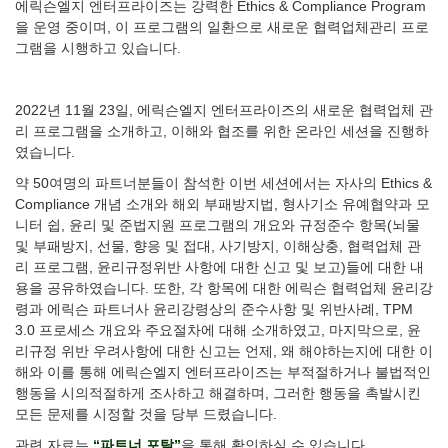
에릭슨엘지 엔터프라이즈는 강력한 Ethics & Compliance Program
을 운영 중이며, 이 프로그램의 일환으로 새로운 협력업체관리 프로
그램을 시행하고 있습니다.
2022년 11월 23일, 에릭슨엘지 엔터프라이즈의 새로운 협력업체 관
리 프로그램을 소개하고, 이해와 협조를 위한 온라인 세션을 진행하
였습니다.
약 50여명의 파트너분들이 참석한 이번 세션에서는 자사의 Ethics &
Compliance 개념 소개와 해외 부패방지법, 형사기소 유예협약과 모
니터 쉽, 윤리 및 준법지원 프로그램의 개요와 규정준수 항목(뇌물
및 부패방지, 선물, 향응 및 접대, 사기방지, 이해상충, 협력업체 관
리 프로그램, 윤리규정위반 사항에 대한 신고 및 보고)들에 대한 내
용을 공유하였습니다. 또한, 각 항목에 대한 에릭슨 협력업체 윤리강
령과 에릭슨 파트너사 윤리강령상의 준수사항 및 위반사례, TPM
3.0 프로세스 개요와 주요절차에 대해 소개하였고, 마지막으로, 윤
리규정 위반 우려사항에 대한 신고는 언제, 왜 해야하는지에 대한 이
해와 이를 통해 에릭슨엘지 엔터프라이즈는 부적절하거나 불법적인
행동을 시의적절하게 조사하고 해결하며, 그러한 행동을 촉발시킨
모든 문제를 시정할 것을 당부 드렸습니다.
관련 자료는
“파트너 포탈”
을 통해 확인하실 수 있습니다.