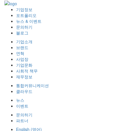
기업정보
포트폴리오
뉴스 & 이벤트
문의하기
블로그
기업소개
브랜드
연혁
사업장
기업문화
사회적 책무
재무정보
통합커뮤니케이션
클라우드
뉴스
이벤트
문의하기
파트너
English
(
영어
)