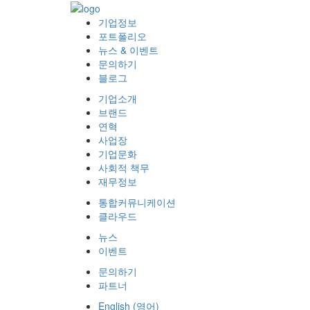
기업정보
포트폴리오
뉴스 & 이벤트
문의하기
블로그
기업소개
브랜드
연혁
사업장
기업문화
사회적 책무
재무정보
통합커뮤니케이션
클라우드
뉴스
이벤트
문의하기
파트너
English
(
영어
)