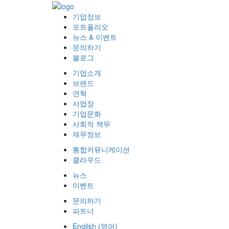
기업정보
포트폴리오
뉴스 & 이벤트
문의하기
블로그
기업소개
브랜드
연혁
사업장
기업문화
사회적 책무
재무정보
통합커뮤니케이션
클라우드
뉴스
이벤트
문의하기
파트너
English
(
영어
)