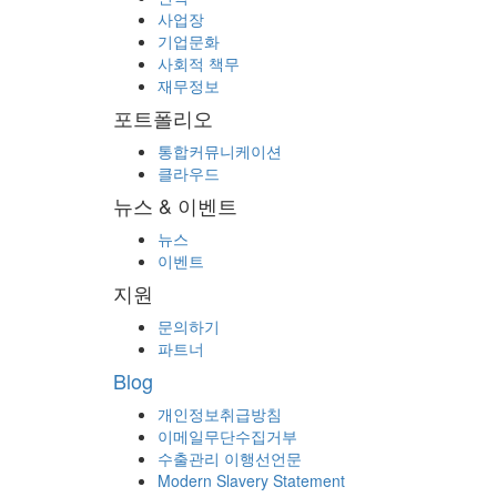
사업장
기업문화
사회적 책무
재무정보
포트폴리오
통합커뮤니케이션
클라우드
뉴스 & 이벤트
뉴스
이벤트
지원
문의하기
파트너
Blog
개인정보취급방침
이메일무단수집거부
수출관리 이행선언문
Modern Slavery Statement