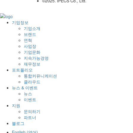
©2025. IPECS Co., Ltd.
기업정보
기업소개
브랜드
연혁
사업장
기업문화
지속가능경영
재무정보
포트폴리오
통합커뮤니케이션
클라우드
뉴스 & 이벤트
뉴스
이벤트
지원
문의하기
파트너
블로그
English
(
영어
)