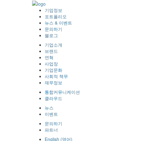
기업정보
포트폴리오
뉴스 & 이벤트
문의하기
블로그
기업소개
브랜드
연혁
사업장
기업문화
사회적 책무
재무정보
통합커뮤니케이션
클라우드
뉴스
이벤트
문의하기
파트너
English
(
영어
)