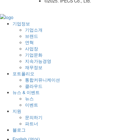
©2025. IPECS Co., Ltd.
기업정보
기업소개
브랜드
연혁
사업장
기업문화
지속가능경영
재무정보
포트폴리오
통합커뮤니케이션
클라우드
뉴스 & 이벤트
뉴스
이벤트
지원
문의하기
파트너
블로그
English
(
영어
)