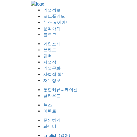
기업정보
포트폴리오
뉴스 & 이벤트
문의하기
블로그
기업소개
브랜드
연혁
사업장
기업문화
사회적 책무
재무정보
통합커뮤니케이션
클라우드
뉴스
이벤트
문의하기
파트너
English
(
영어
)