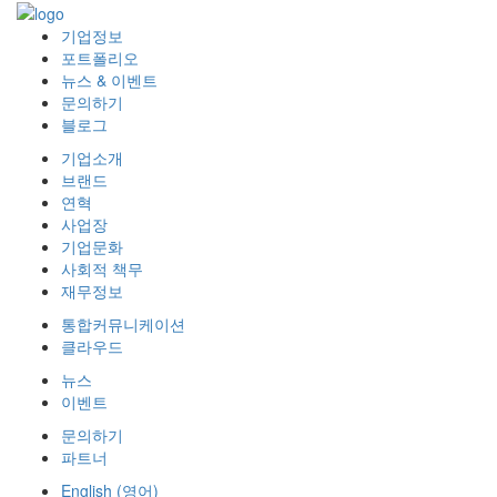
기업정보
포트폴리오
뉴스 & 이벤트
문의하기
블로그
기업소개
브랜드
연혁
사업장
기업문화
사회적 책무
재무정보
통합커뮤니케이션
클라우드
뉴스
이벤트
문의하기
파트너
English
(
영어
)