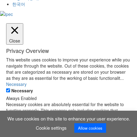
한국어
Close
Privacy Overview
This website uses cookies to improve your experience while you
navigate through the website. Out of these cookies, the cookies
that are categorized as necessary are stored on your browser
as they are as essential for the working of basic functionalit
...
Necessary
Necessary
Always Enabled
Necessary cookies are absolutely essential for the website to
function properly. This category only includes cookies that
ensures basic functionalities and security features of the
We use cookies on this site to enhance your user experience.
website. These cookies do not store any personal information.
Cookie settings
Allow cookies
SAVE & ACCEPT