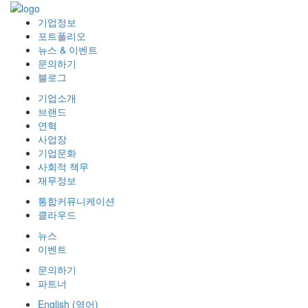
기업정보
포트폴리오
뉴스 & 이벤트
문의하기
블로그
기업소개
브랜드
연혁
사업장
기업문화
사회적 책무
재무정보
통합커뮤니케이션
클라우드
뉴스
이벤트
문의하기
파트너
English
(
영어
)